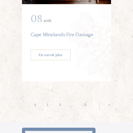
08
août
Cape Winelands Fire Damage
En savoir plus
Pagination
PAGE
1
PAGE
2
PAGE
3
…
PAGE
5
>
des
publications