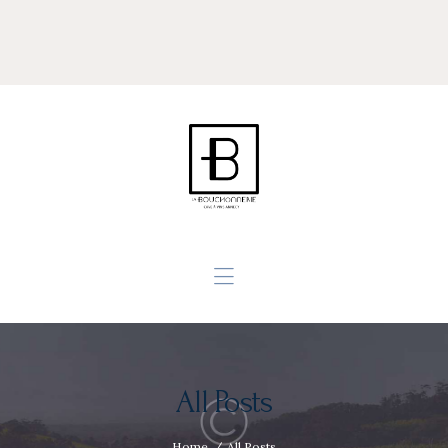
Accueil
Philosophie
Savoir Faire
L’équipe
Contact
All Posts
Home
All Posts