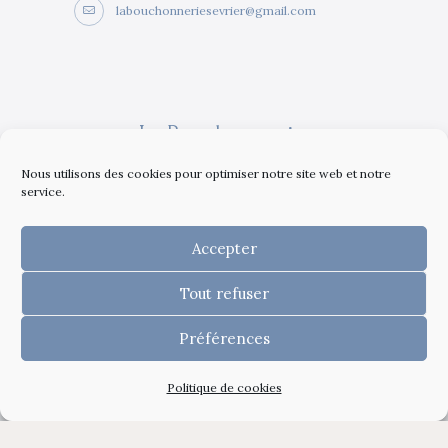
labouchonneriesevrier@gmail.com
La Bouchonnerie
4,8
Nous utilisons des cookies pour optimiser notre site web et notre
service.
65 avis Google
Accepter
Voir tout les avis
Donner votre avis
Tout refuser
Préférences
E-perlink © 2026
Politique de cookies