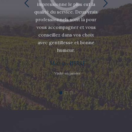
impressionne le plus est la
qualité du service. Deux vrais
Le
professionnels sont là pour
su
vous accompagner et vous
pet
conseillez dans vos choix
avec gentillesse et bonne
humeur.
Mathias PIERRE
Visité en janvier