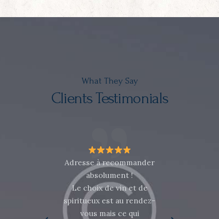
What They Say
Clients Testimonials
un
Adresse à recommander
t de
absolument !
Le choix de vin et de
loca
eur
spiritueux est au rendez-
agr
soit
vous mais ce qui
pren