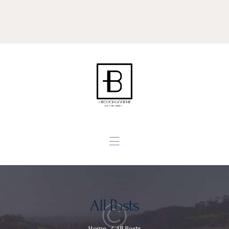
Accueil
Philosophie
Savoir Faire
L’équipe
Contact
All Posts
Home
All Posts