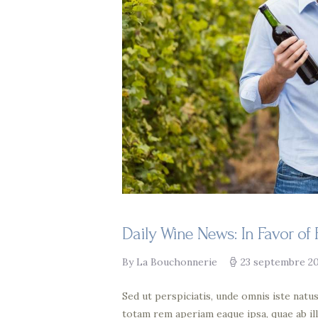
Daily Wine News: In Favor of 
By La Bouchonnerie
23 septembre 2
Sed ut perspiciatis, unde omnis iste nat
totam rem aperiam eaque ipsa, quae ab ill