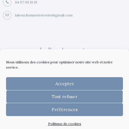
04 57 09 19 19
labouchonneriesevrier@gmail.com
La Bouchonnerie
4,8
Nous utilisons des cookies pour optimiser notre site web et notre
service.
65 avis Google
Voir tout les avis
Donner votre avis
Accepter
Tout refuser
Préférences
E-perlink © 2026
Politique de cookies