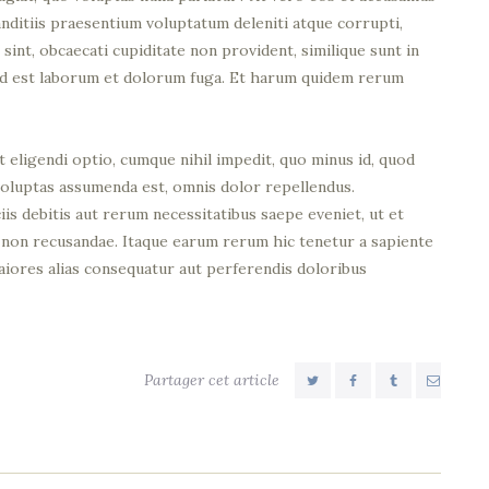
anditiis praesentium voluptatum deleniti atque corrupti,
sint, obcaecati cupiditate non provident, similique sunt in
i, id est laborum et dolorum fuga. Et harum quidem rerum
 eligendi optio, cumque nihil impedit, quo minus id, quod
voluptas assumenda est, omnis dolor repellendus.
s debitis aut rerum necessitatibus saepe eveniet, ut et
 non recusandae. Itaque earum rerum hic tenetur a sapiente
maiores alias consequatur aut perferendis doloribus
Partager cet article