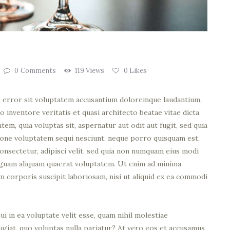
0
Comments
119
Views
0
Likes
us error sit voluptatem accusantium doloremque laudantium,
o inventore veritatis et quasi architecto beatae vitae dicta
em, quia voluptas sit, aspernatur aut odit aut fugit, sed quia
ione voluptatem sequi nesciunt, neque porro quisquam est,
consectetur, adipisci velit, sed quia non numquam eius modi
agnam aliquam quaerat voluptatem. Ut enim ad minima
m corporis suscipit laboriosam, nisi ut aliquid ex ea commodi
i in ea voluptate velit esse, quam nihil molestiae
ugiat, quo voluptas nulla pariatur? At vero eos et accusamus