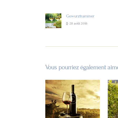
de
l’article
Gewurztraminer
Previous
post:
28 août 2016
Vous pourriez également aim