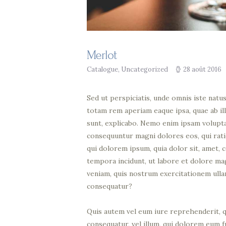
Merlot
Catalogue
,
Uncategorized
28 août 2016
Sed ut perspiciatis, unde omnis iste nat
totam rem aperiam eaque ipsa, quae ab ill
sunt, explicabo. Nemo enim ipsam voluptat
consequuntur magni dolores eos, qui rat
qui dolorem ipsum, quia dolor sit, amet, 
tempora incidunt, ut labore et dolore m
veniam, quis nostrum exercitationem ulla
consequatur?
Quis autem vel eum iure reprehenderit, qu
consequatur, vel illum, qui dolorem eum f