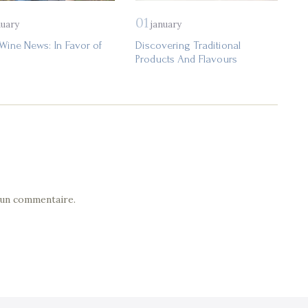
01
nuary
january
 Wine News: In Favor of
Discovering Traditional
Products And Flavours
 un commentaire.