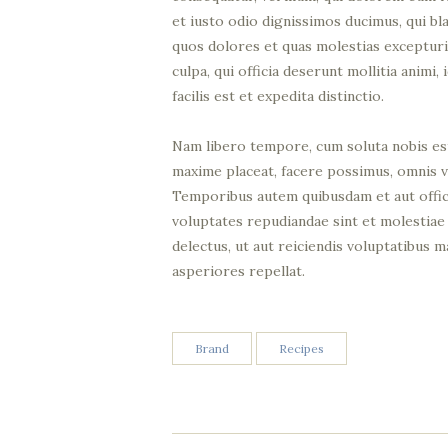
et iusto odio dignissimos ducimus, qui bl
quos dolores et quas molestias excepturi 
culpa, qui officia deserunt mollitia anim
facilis est et expedita distinctio.
Nam libero tempore, cum soluta nobis est
maxime placeat, facere possimus, omnis 
Temporibus autem quibusdam et aut officii
voluptates repudiandae sint et molestiae
delectus, ut aut reiciendis voluptatibus 
asperiores repellat.
Brand
Recipes
Navigation